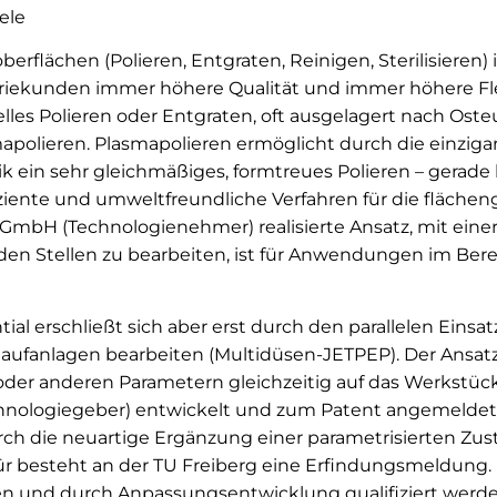
ele
rflächen (Polieren, Entgraten, Reinigen, Sterilisieren) 
riekunden immer höhere Qualität und immer höhere Flexib
les Polieren oder Entgraten, oft ausgelagert nach Osteu
apolieren. Plasmapolieren ermöglicht durch die einzig
 ein sehr gleichmäßiges, formtreues Polieren – gerad
iziente und umweltfreundliche Verfahren für die fläche
n GmbH (Technologienehmer) realisierte Ansatz, mit ei
en Stellen zu bearbeiten, ist für Anwendungen im Be
tial erschließt sich aber erst durch den parallelen Eins
hlaufanlagen bearbeiten (Multidüsen-JETPEP). Der Ansat
oder anderen Parametern gleichzeitig auf das Werkstück 
hnologiegeber) entwickelt und zum Patent angemeldet
durch die neuartige Ergänzung einer parametrisierten 
für besteht an der TU Freiberg eine Erfindungsmeldung. 
n und durch Anpassungsentwicklung qualifiziert werde