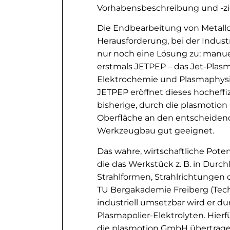
Vorhabensbeschreibung und -zi
Die Endbearbeitung von Metallobe
Herausforderung, bei der Indust
nur noch eine Lösung zu: manuel
erstmals JETPEP – das Jet-Plasm
Elektrochemie und Plasmaphysik
JETPEP eröffnet dieses hocheff
bisherige, durch die plasmotio
Oberfläche an den entscheidend
Werkzeugbau gut geeignet.
Das wahre, wirtschaftliche Poten
die das Werkstück z. B. in Durc
Strahlformen, Strahlrichtungen 
TU Bergakademie Freiberg (Tec
industriell umsetzbar wird er 
Plasmapolier-Elektrolyten. Hier
die plasmotion GmbH übertrage