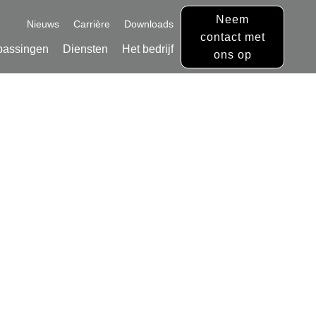
Neem
Nieuws
Carrière
Downloads
contact met
passingen
Diensten
Het bedrijf
ons op
lijsten