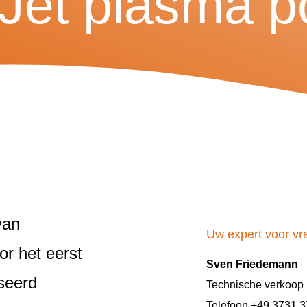
et plasma po
 van
Uw expert voor vr
or het eerst
Sven Friedemann
iseerd
Technische verkoop
Telefoon +49 3731 3