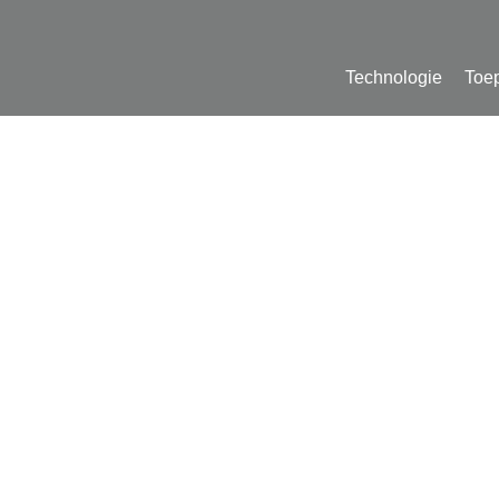
Technologie
Toe
et plasma po