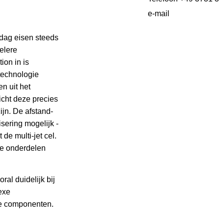
e-mail
 dag eisen steeds
elere
ion in is
technologie
n uit het
richt deze precies
ijn. De afstand-
isering mogelijk -
de multi-jet cel.
e onderdelen
ral duidelijk bij
exe
de componenten.